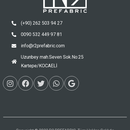
(+90) 262 503 94 27
0090 532 449 97 81
info@r2prefabric.com
Uzunbey mah.Seven Sok.No:25
Kartepe/KOCAELİ